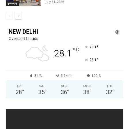
July 31, 2026
राजस्थान
NEW DELHI
Overcast Clouds
°
28.1
°
C
28.1
°
28.1
81 %
3.5kmh
100 %
FRI
SAT
SUN
MON
TUE
28
°
35
°
36
°
38
°
32
°