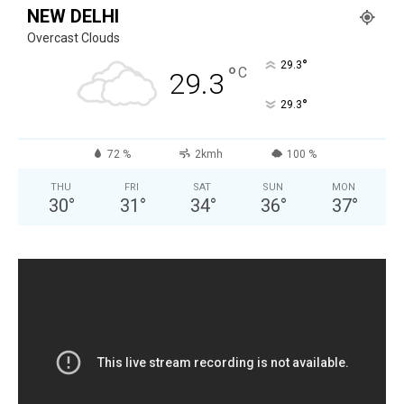
NEW DELHI
Overcast Clouds
°
29.3
°
C
29.3
°
29.3
72 %
2kmh
100 %
THU
FRI
SAT
SUN
MON
30
°
31
°
34
°
36
°
37
°