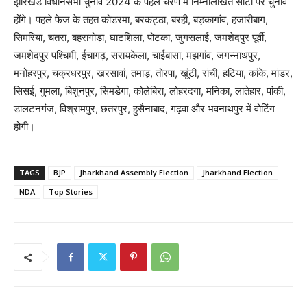
झारखंड विधानसभा चुनाव 2024 के पहले चरण में निम्नलिखित सीटों पर चुनाव
होंगे। पहले फेज के तहत कोडरमा, बरकट्ठा, बरही, बड़कागांव, हजारीबाग,
सिमरिया, चतरा, बहरागोड़ा, घाटशिला, पोटका, जुगसलाई, जमशेदपुर पूर्वी,
जमशेदपुर पश्चिमी, ईचागढ़, सरायकेला, चाईबासा, मझगांव, जगन्नाथपुर,
मनोहरपुर, चक्रधरपुर, खरसावां, तमाड़, तोरपा, खूंटी, रांची, हटिया, कांके, मांडर,
सिसई, गुमला, बिशुनपुर, सिमडेगा, कोलेबिरा, लोहरदगा, मनिका, लातेहार, पांकी,
डालटनगंज, विश्रामपुर, छतरपुर, हुसैनाबाद, गढ़वा और भवनाथपुर में वोटिंग
होगी।
TAGS
BJP
Jharkhand Assembly Election
Jharkhand Election
NDA
Top Stories