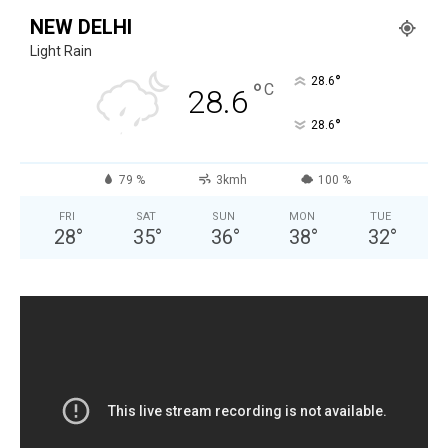
NEW DELHI
Light Rain
°
28.6
°
C
28.6
°
28.6
79 %
3kmh
100 %
FRI
SAT
SUN
MON
TUE
28
°
35
°
36
°
38
°
32
°