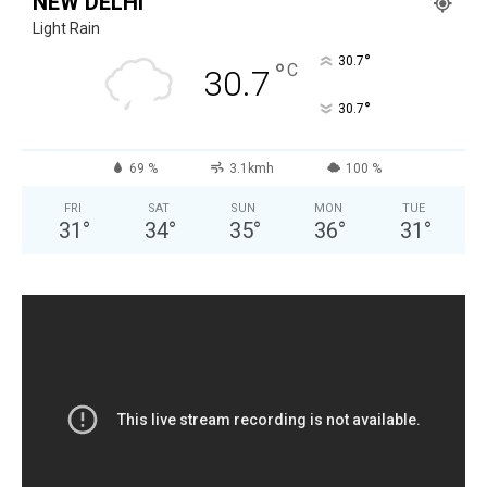
NEW DELHI
Light Rain
°
30.7
°
C
30.7
°
30.7
69 %
3.1kmh
100 %
FRI
SAT
SUN
MON
TUE
31
°
34
°
35
°
36
°
31
°