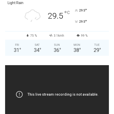
Light Rain
°
29.5
°
C
29.5
°
29.5
75 %
3.1kmh
99 %
FRI
SAT
SUN
MON
TUE
31
°
34
°
36
°
38
°
29
°