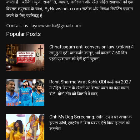
करती है। ब्रेकिंग न्यूज, राजनीति, व्यापार, मनोरंजन और खेल सहित समाचारों की एक
विस्तृत श्रृंखला के साथ, ByNewsIndia.com सटीक और निष्पक्ष रिपोर्टिंग प्रदान
करने के लिए प्रतिबद्ध है।
Contact us : bynewsindia@gmail.com
Popular Posts
Chhattisgarh anti-conversion law: छत्तीसगढ़ में
लागू हुआ एंटी-कनवर्जन कानून, धर्म बदलने से 60 दिन
पहले प्रशासन को देनी होगी सूचना
Rohit Sharma Virat Kohli: ODI वर्ल्ड कप 2027
में रोहित-विराट के खेलने पर शिखर धवन का बड़ा बयान,
बोले- दोनों टीम को जिताने में मदद...
Ohh My Dog Screening: रवीना टंडन पर अचानक
झपटा डॉगी, एक्ट्रेस ने बिना घबराए ऐसे किया हालात को
कंट्रोल