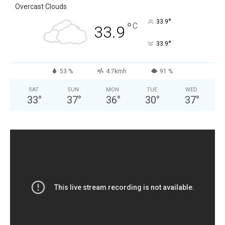
Overcast Clouds
°
33.9
°
C
33.9
°
33.9
53 %
4.7kmh
91 %
SAT
SUN
MON
TUE
WED
33
°
37
°
36
°
30
°
37
°