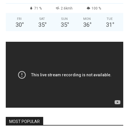
71 %
2.6kmh
100 %
FRI
SAT
SUN
MON
TUE
30
°
35
°
35
°
36
°
31
°
MOST POPULAR