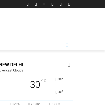
NEW DELHI
Overcast Clouds
°
30
°
C
30
°
30
69 %
2.1kmh
100 %