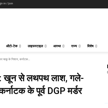
gn in / Join
ऑटो-टेक
लाइफस्टाइल
आस्था
राज्य
विशेष
चाकू के निशान, कर्नाटक...
खून से लथपथ लाश, गले-
कर्नाटक के पूर्व DGP मर्डर