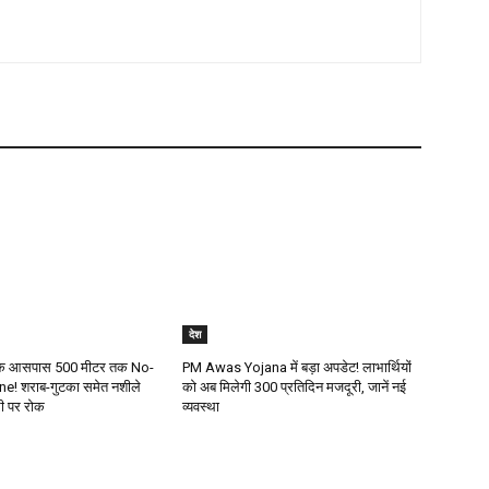
देश
ं के आसपास 500 मीटर तक No-
PM Awas Yojana में बड़ा अपडेट! लाभार्थियों
! शराब-गुटका समेत नशीले
को अब मिलेगी ₹300 प्रतिदिन मजदूरी, जानें नई
्री पर रोक
व्यवस्था