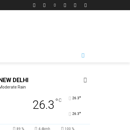
NEW DELHI
Moderate Rain
°
26.3
°
C
26.3
°
26.3
89 %
4.4kmh
100 %