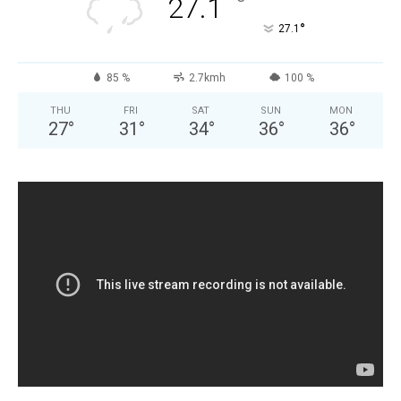
°
27.1
°
27.1
85 %
2.7kmh
100 %
THU
FRI
SAT
SUN
MON
27
°
31
°
34
°
36
°
36
°