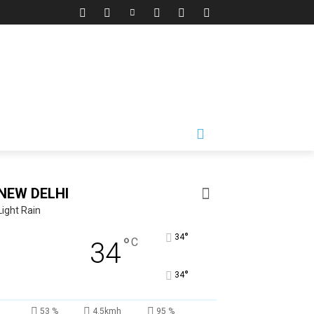
NEW DELHI
Light Rain
°
34
°
C
34
°
34
53 %
4.5kmh
95 %