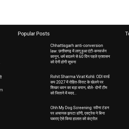
Popular Posts
T
Chhattisgarh anti-conversion
law: छत्तीसगढ़ में लागू हुआ एंटी-कनवर्जन
कानून, धर्म बदलने से 60 दिन पहले प्रशासन
को देनी होगी सूचना
ती
Rohit Sharma Virat Kohli: ODI वर्ल्ड
कप 2027 में रोहित-विराट के खेलने पर
शिखर धवन का बड़ा बयान, बोले- दोनों टीम
om
को जिताने में मदद...
Ohh My Dog Screening: रवीना टंडन
पर अचानक झपटा डॉगी, एक्ट्रेस ने बिना
घबराए ऐसे किया हालात को कंट्रोल