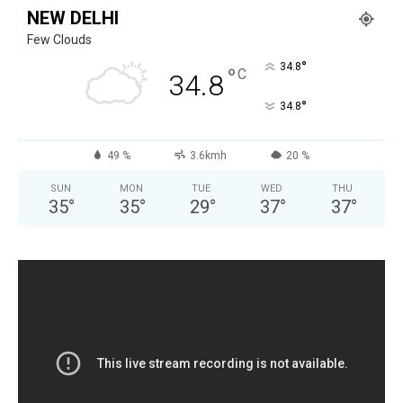
NEW DELHI
Few Clouds
°
34.8
°
C
34.8
°
34.8
49 %
3.6kmh
20 %
SUN
MON
TUE
WED
THU
35
°
35
°
29
°
37
°
37
°