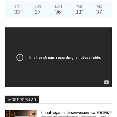
SAT
SUN
MON
TUE
WED
33
°
37
°
36
°
30
°
37
°
MOST POPULAR
Chhattisgarh anti-conversion law: छत्तीसगढ़ में