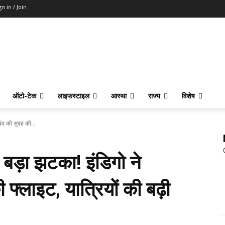
gn in / Join
ऑटो-टेक
लाइफस्टाइल
आस्था
राज्य
विशेष
द की सुबह की...
ड़ा झटका! इंडिगो ने
फ्लाइट, यात्रियों की बढ़ी