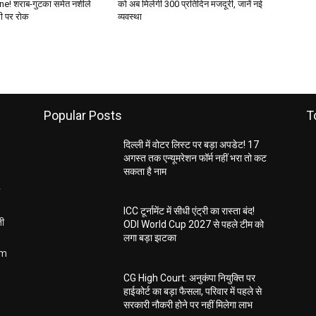
! शराब-गुटका समेत नशीले
को अब मिलेगी ₹300 प्रतिदिन मजदूरी, जानें नई
्री पर रोक
व्यवस्था
Popular Posts
T
दिल्ली में वोटर लिस्ट पर बड़ा अपडेट! 17
अगस्त तक एन्यूमरेशन फॉर्म नहीं भरा तो कट
सकता है नाम
ICC टूर्नामेंट में सीधी एंट्री का रास्ता बंद!
ती
ODI World Cup 2027 से पहले टीम को
लगा बड़ा झटका
om
CG High Court: अनुकंपा नियुक्ति पर
हाईकोर्ट का बड़ा फैसला, परिवार में पहले से
सरकारी नौकरी होने पर नहीं मिलेगा लाभ