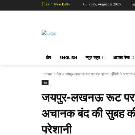
C
Thursday, August 6, 2026
Si
27
New Delhi
होम
ENGLISH
न्यूज़ व्यूज
आपका पैसा
Home
देश
जयपुर-लखनऊ रूट पर बड़ा झटका! इंडिगो ने अचानक बं
देश
जयपुर-लखनऊ रूट पर ब
अचानक बंद की सुबह की 
परेशानी