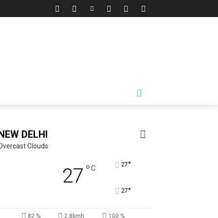
NEW DELHI
Overcast Clouds
°
27
°
C
27
°
27
82 %
2.8kmh
100 %