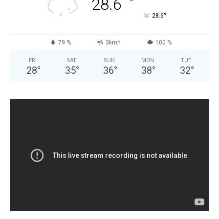
°
28.6
°
28.6
79 %
3kmh
100 %
FRI
SAT
SUN
MON
TUE
28
°
35
°
36
°
38
°
32
°