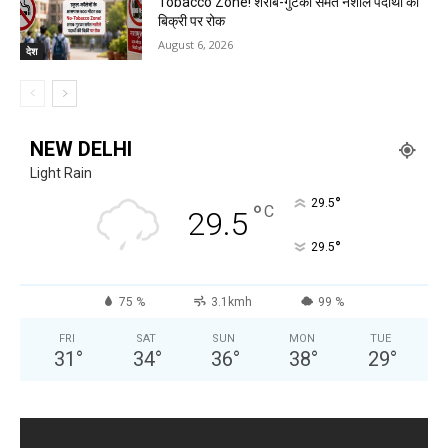
Tobacco Zone! शराब-गुटका समेत नशीले पदार्थों की
बिक्री पर रोक
August 6, 2026
देश
NEW DELHI
Light Rain
°
29.5
°
C
29.5
°
29.5
75 %
3.1kmh
99 %
FRI
SAT
SUN
MON
TUE
31
°
34
°
36
°
38
°
29
°