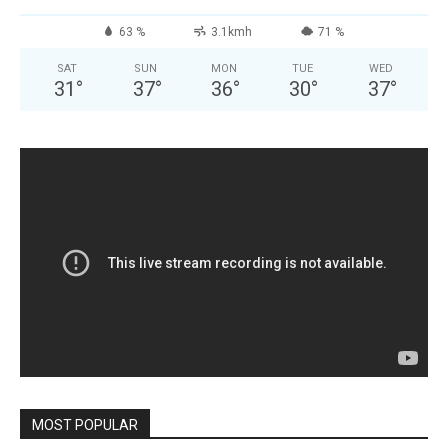
63 %
3.1kmh
71 %
SAT
SUN
MON
TUE
WED
31
°
37
°
36
°
30
°
37
°
MOST POPULAR