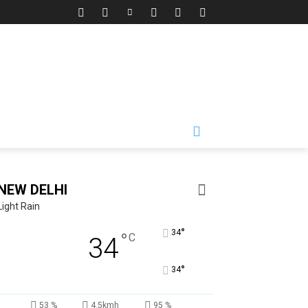
NEW DELHI
Light Rain
°
34
°
C
34
°
34
53 %
4.5kmh
95 %