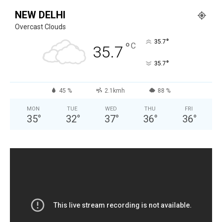
NEW DELHI
Overcast Clouds
°
35.7
°
C
35.7
°
35.7
45 %
2.1kmh
88 %
MON
TUE
WED
THU
FRI
35
°
32
°
37
°
36
°
36
°