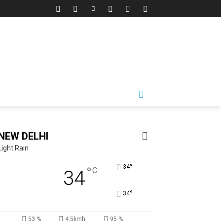
NEW DELHI
Light Rain
°
34
°
C
34
°
34
53 %
4.5kmh
95 %