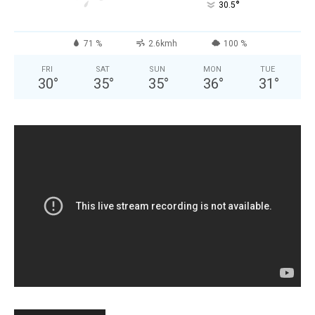
°
30.5
71 %
2.6kmh
100 %
FRI
SAT
SUN
MON
TUE
30
°
35
°
35
°
36
°
31
°