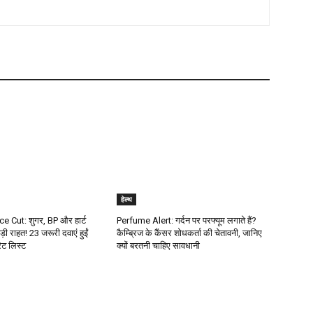
हेल्थ
e Cut: शुगर, BP और हार्ट
Perfume Alert: गर्दन पर परफ्यूम लगाते हैं?
ड़ी राहत! 23 जरूरी दवाएं हुईं
कैम्ब्रिज के कैंसर शोधकर्ता की चेतावनी, जानिए
रेट लिस्ट
क्यों बरतनी चाहिए सावधानी