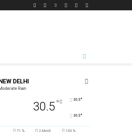
NEW DELHI
Moderate Rain
°
30.5
°
C
30.5
°
30.5
71 %
2.6kmh
100 %