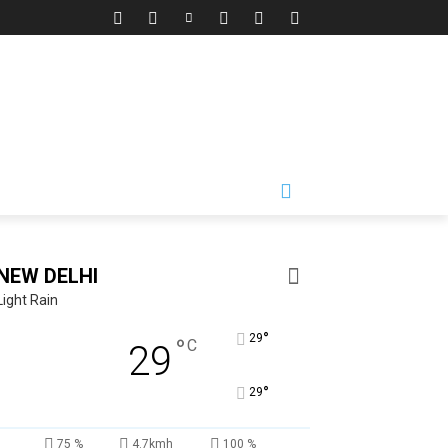
NEW DELHI
Light Rain
°
29
°
C
29
°
29
75 %
4.7kmh
100 %