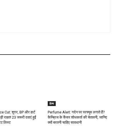
हेल्थ
e Cut: शुगर, BP और हार्ट
Perfume Alert: गर्दन पर परफ्यूम लगाते हैं?
ड़ी राहत! 23 जरूरी दवाएं हुईं
कैम्ब्रिज के कैंसर शोधकर्ता की चेतावनी, जानिए
रेट लिस्ट
क्यों बरतनी चाहिए सावधानी