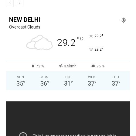
NEW DELHI
Overcast Clouds
°
29.2
°
C
29.2
°
29.2
72 %
3.5kmh
95 %
SUN
MON
TUE
WED
THU
35
°
36
°
31
°
37
°
37
°