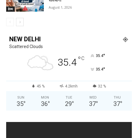
August 1, 2026
हेल्थ
NEW DELHI
Scattered Clouds
°
35.4
°
C
35.4
°
35.4
45 %
4.2kmh
32 %
SUN
MON
TUE
WED
THU
35
°
36
°
29
°
37
°
37
°