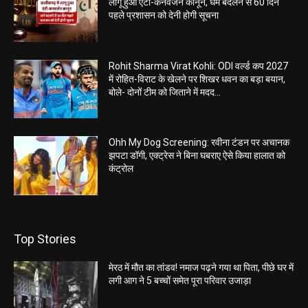
लागू हुआ एंटी-कनवर्जन कानून, धर्म बदलने से 60 दिन
पहले प्रशासन को देनी होगी सूचना
Rohit Sharma Virat Kohli: ODI वर्ल्ड कप 2027
में रोहित-विराट के खेलने पर शिखर धवन का बड़ा बयान,
बोले- दोनों टीम को जिताने में मदद...
Ohh My Dog Screening: रवीना टंडन पर अचानक
झपटा डॉगी, एक्ट्रेस ने बिना घबराए ऐसे किया हालात को
कंट्रोल
Top Stories
मेरठ में मौत का तांडव! नमाज पढ़ने गया था पिता, पीछे घर में
लगी आग ने 5 बच्चों समेत पूरा परिवार उजाड़ा