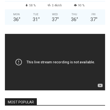
58 %
3.4kmh
90 %
MON
TUE
WED
THU
FRI
36
°
31
°
37
°
36
°
37
°
MOST POPULAR