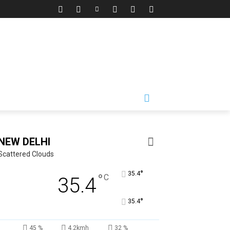
NEW DELHI
Scattered Clouds
°
35.4
°
C
35.4
°
35.4
45 %
4.2kmh
32 %