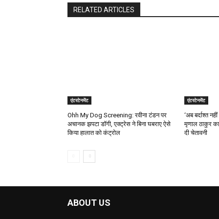
RELATED ARTICLES
एंटरटेनमेंट
एंटरटेनमेंट
Ohh My Dog Screening: रवीना टंडन पर
‘अब बर्दाश्त नह
अचानक झपटा डॉगी, एक्ट्रेस ने बिना घबराए ऐसे
मृणाल ठाकुर का
किया हालात को कंट्रोल
दी चेतावनी
ABOUT US