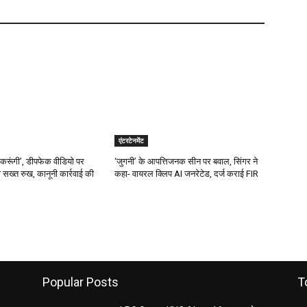
एंटरटेनमेंट
ीं करूंगी’, डीपफेक वीडियो पर
‘जुगनी’ के आपत्तिजनक सीन पर बवाल, सिंगर ने
 सख्त रुख, कानूनी कार्रवाई की
कहा- वायरल क्लिप AI जनरेटेड, दर्ज कराई FIR
Popular Posts
T