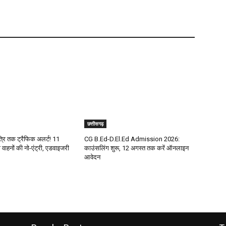
छत्तीसगढ़
ात्रि तक ट्रैफिक अलर्ट! 11
CG B.Ed-D.El.Ed Admission 2026:
वाहनों की नो-एंट्री, एडवाइजरी
काउंसलिंग शुरू, 12 अगस्त तक करें ऑनलाइन
आवेदन