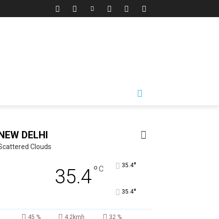
NEW DELHI
Scattered Clouds
°
35.4
°
C
35.4
°
35.4
45 %
4.2kmh
32 %