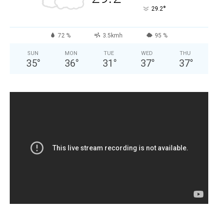
°
29.2
72 %
3.5kmh
95 %
SUN
MON
TUE
WED
THU
35
°
36
°
31
°
37
°
37
°