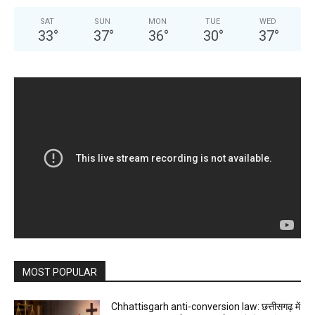
SAT
SUN
MON
TUE
WED
33
°
37
°
36
°
30
°
37
°
MOST POPULAR
Chhattisgarh anti-conversion law: छत्तीसगढ़ में