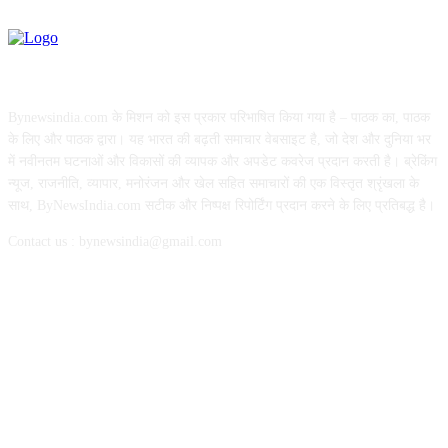
ABOUT US
Bynewsindia.com के मिशन को इस प्रकार परिभाषित किया गया है – पाठक का, पाठक
के लिए और पाठक द्वारा। यह भारत की बढ़ती समाचार वेबसाइट है, जो देश और दुनिया भर
में नवीनतम घटनाओं और विकासों की व्यापक और अपडेट कवरेज प्रदान करती है। ब्रेकिंग
न्यूज, राजनीति, व्यापार, मनोरंजन और खेल सहित समाचारों की एक विस्तृत श्रृंखला के
साथ, ByNewsIndia.com सटीक और निष्पक्ष रिपोर्टिंग प्रदान करने के लिए प्रतिबद्ध है।
Contact us : bynewsindia@gmail.com
Popular Posts
PM Awas Yojana में बड़ा अपडेट! लाभार्थियों को अब मिलेगी ₹300 प्रतिदिन मजदूरी, ज
व्यवस्था
छत्तीसगढ़ की बेटी सोनम शर्मा का बड़ा कमाल, 14th Asian Netball Championship में क
भारत का प्रतिनिधित्व