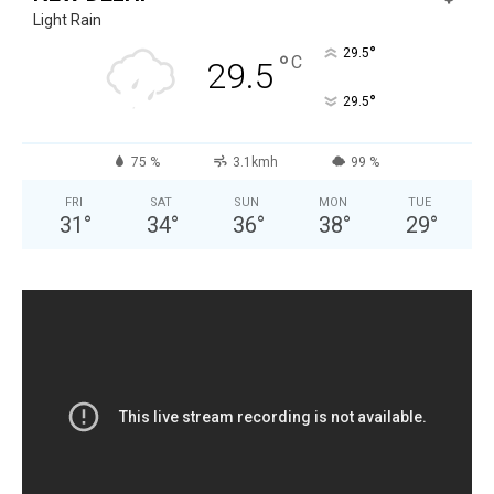
Light Rain
°
29.5
°
C
29.5
°
29.5
75 %
3.1kmh
99 %
FRI
SAT
SUN
MON
TUE
31
°
34
°
36
°
38
°
29
°