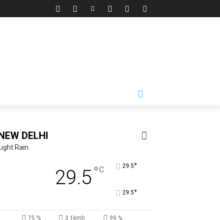
NEW DELHI
Light Rain
°
29.5
°
C
29.5
°
29.5
75 %
3.1kmh
99 %