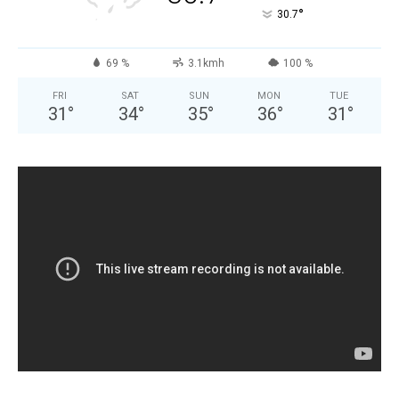
°
30.7
69 %
3.1kmh
100 %
FRI
SAT
SUN
MON
TUE
31
°
34
°
35
°
36
°
31
°