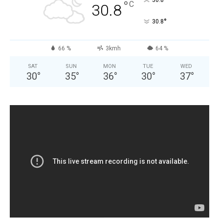
°
30.8
°
C
30.8
°
30.8
66 %
3kmh
64 %
SAT
SUN
MON
TUE
WED
30
°
35
°
36
°
30
°
37
°