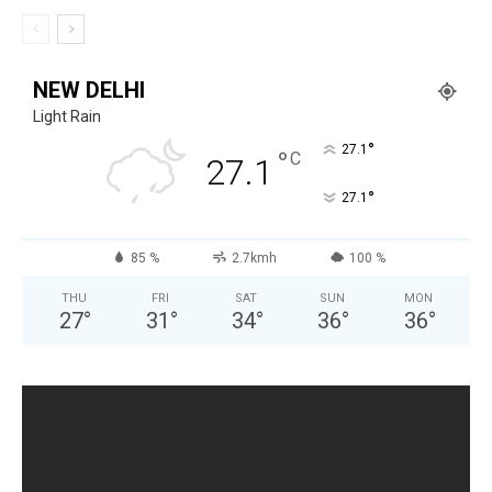
NEW DELHI
Light Rain
°
27.1
°
C
27.1
°
27.1
85 %
2.7kmh
100 %
THU
FRI
SAT
SUN
MON
27
°
31
°
34
°
36
°
36
°