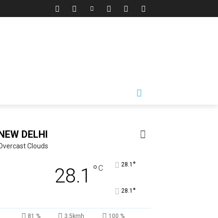
NEW DELHI
Overcast Clouds
°
28.1
°
C
28.1
°
28.1
81 %
3.5kmh
100 %