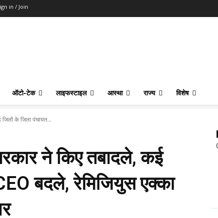
ign in / Join
ऑटो-टेक
लाइफस्टाइल
आस्था
राज्य
विशेष
िलों के जिला पंचायत...
कार ने किए तबादले, कई
CEO बदले, रेमिजियुस एक्का
ार