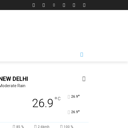
NEW DELHI
Moderate Rain
°
26.9
°
C
26.9
°
26.9
85 %
2.6kmh
100 %