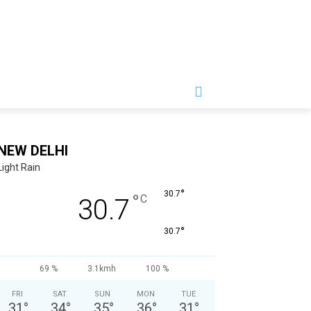
NEW DELHI
Light Rain
°
30.7
°
C
30.7
°
30.7
69 %
3.1kmh
100 %
FRI
SAT
SUN
MON
TUE
31
°
34
°
35
°
36
°
31
°