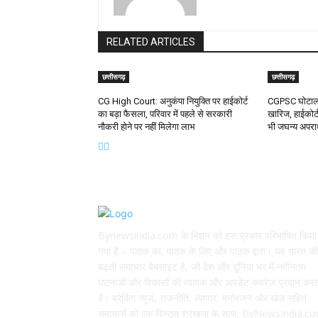
RELATED ARTICLES
छत्तीसगढ़
छत्तीसगढ़
CG High Court: अनुकंपा नियुक्ति पर हाईकोर्ट
CGPSC घोटाला:
का बड़ा फैसला, परिवार में पहले से सरकारी
खारिज, हाईकोर्ट
नौकरी होने पर नहीं मिलेगा लाभ
भी जघन्य अपर
ABOUT US
Bynewsindia.com के मिशन को इस प्रकार परिभाषित किया
गया है – पाठक का, पाठक के लिए और पाठक द्वारा। यह भारत की
बढ़ती समाचार वेबसाइट है, जो देश और दुनिया भर में नवीनतम
घटनाओं और विकासों की व्यापक और अपडेट कवरेज प्रदान कर
है। ब्रेकिंग न्यूज, राजनीति, व्यापार, मनोरंजन और खेल सहित
समाचारों की एक विस्तृत श्रृंखला के साथ, ByNewsIndia.c