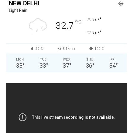
NEW DELHI
Light Rain
°
32.7
°
C
32.7
°
32.7
59 %
3.1kmh
100 %
MON
TUE
WED
THU
FRI
33
°
33
°
37
°
36
°
34
°