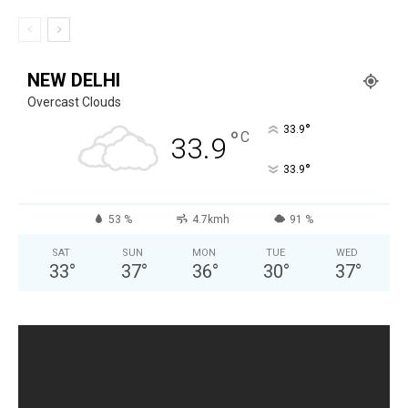
NEW DELHI
Overcast Clouds
°
33.9
°
C
33.9
°
33.9
53 %
4.7kmh
91 %
SAT
SUN
MON
TUE
WED
33
°
37
°
36
°
30
°
37
°