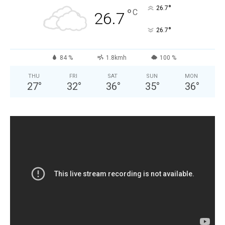
°
26.7
°
C
26.7
°
26.7
84 %
1.8kmh
100 %
THU
FRI
SAT
SUN
MON
27
°
32
°
36
°
35
°
36
°