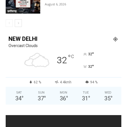
August 6, 2026
छत्तीसगढ़
NEW DELHI
Overcast Clouds
°
32
°
C
32
°
32
62 %
4.4kmh
94 %
SAT
SUN
MON
TUE
WED
34
°
37
°
36
°
31
°
35
°