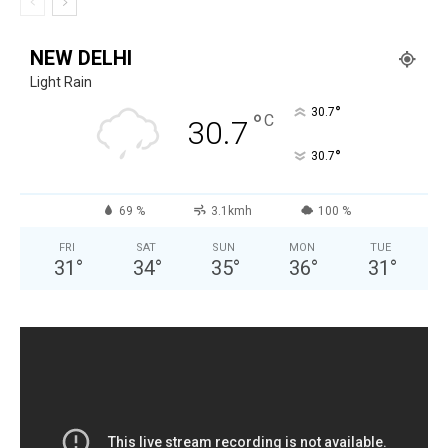
NEW DELHI
Light Rain
°
30.7
°
C
30.7
°
30.7
69 %
3.1kmh
100 %
FRI
SAT
SUN
MON
TUE
31
°
34
°
35
°
36
°
31
°