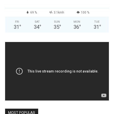
69 %
3.1kmh
100 %
FRI
SAT
SUN
MON
TUE
31
°
34
°
35
°
36
°
31
°
MOST POPULAR