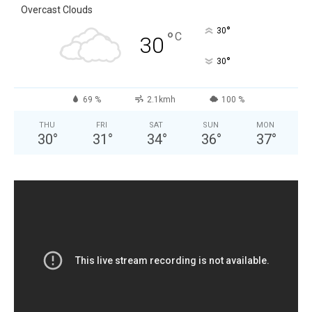
Overcast Clouds
°
30
°
C
30
°
30
69 %
2.1kmh
100 %
THU
FRI
SAT
SUN
MON
30
°
31
°
34
°
36
°
37
°