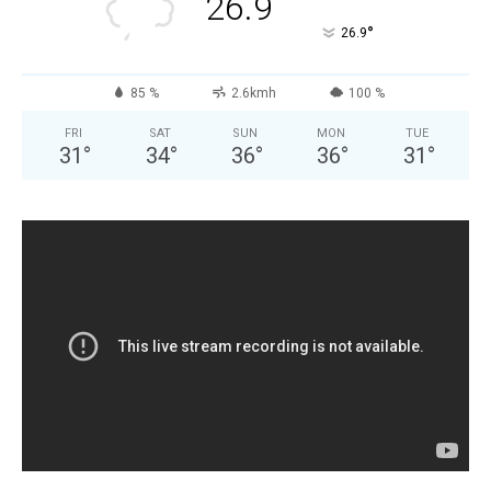
26.9
°
26.9
85 %
2.6kmh
100 %
FRI
SAT
SUN
MON
TUE
31
°
34
°
36
°
36
°
31
°