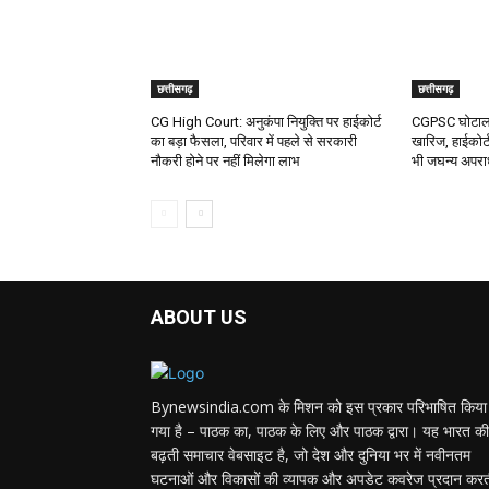
छत्तीसगढ़
छत्तीसगढ़
CG High Court: अनुकंपा नियुक्ति पर हाईकोर्ट
CGPSC घोटाला:
का बड़ा फैसला, परिवार में पहले से सरकारी
खारिज, हाईकोर्ट
नौकरी होने पर नहीं मिलेगा लाभ
भी जघन्य अपर
ABOUT US
Bynewsindia.com के मिशन को इस प्रकार परिभाषित किया
गया है – पाठक का, पाठक के लिए और पाठक द्वारा। यह भारत की
बढ़ती समाचार वेबसाइट है, जो देश और दुनिया भर में नवीनतम
घटनाओं और विकासों की व्यापक और अपडेट कवरेज प्रदान कर