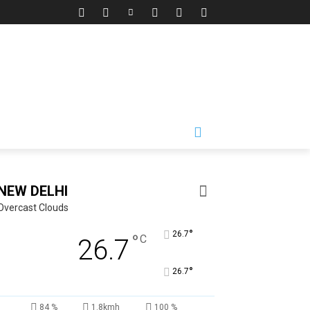
NEW DELHI
Overcast Clouds
°
26.7
°
C
26.7
°
26.7
84 %
1.8kmh
100 %