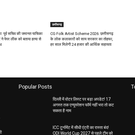
छत्तीसगढ़
 पूर्व सचिव की जमानत याचिका
CG Folk Artist Scheme 2026: छत्तीसगढ़
 ने पेपर लीक को बताया हत्या से
के लोक कलाकारों को साय सरकार का तोहफा,
ाध
हर साल मिलेगी 24 हजार की आर्थिक सहायता
Popular Posts
T
दिल्ली में वोटर लिस्ट पर बड़ा अपडेट! 17
अगस्त तक एन्यूमरेशन फॉर्म नहीं भरा तो कट
सकता है नाम
ICC टूर्नामेंट में सीधी एंट्री का रास्ता बंद!
ती
ODI World Cup 2027 से पहले टीम को