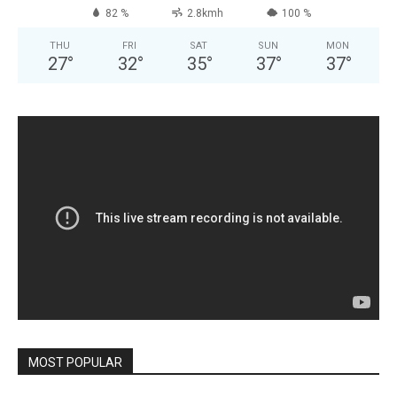
82 %
2.8kmh
100 %
THU
FRI
SAT
SUN
MON
27
°
32
°
35
°
37
°
37
°
MOST POPULAR